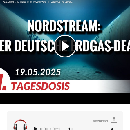
Download
0:00
/
9:21
1×