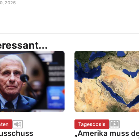
0, 2025
ressant...
hten
Tagesdosis
usschuss
„Amerika muss d