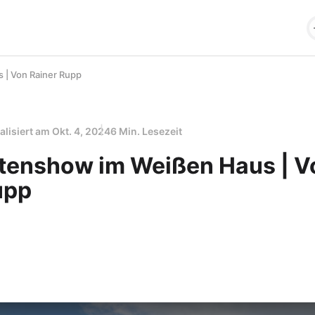
 | Von Rainer Rupp
alisiert am
Okt. 4, 2024
6 Min. Lesezeit
tenshow im Weißen Haus | V
upp