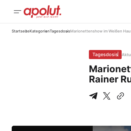
Startseite
Kategorien
Tagesdosis
Marionettenshow im Weißen Haus
Tagesdosis
Aktu
Marionet
Rainer R