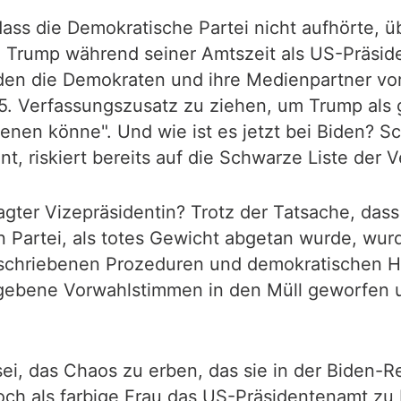
, dass die Demokratische Partei nicht aufhörte,
 Trump während seiner Amtszeit als US-Präsid
nden die Demokraten und ihre Medienpartner vo
5. Verfassungszusatz zu ziehen, um Trump als ge
enen könne". Und wie ist es jetzt bei Biden? S
t, riskiert bereits auf die Schwarze Liste der
lagter Vizepräsidentin? Trotz der Tatsache, das
n Partei, als totes Gewicht abgetan wurde, wurde
eschriebenen Prozeduren und demokratischen Hü
egebene Vorwahlstimmen in den Müll geworfen 
ei, das Chaos zu erben, das sie in der Biden-Re
noch als farbige Frau das US-Präsidentenamt zu 