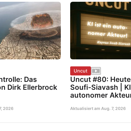
Uncut
trolle: Das
Uncut #80: Heute
n Dirk Ellerbrock
Soufi-Siavash | KI 
autonomer Akteu
7, 2026
Aktualisiert am
Aug. 7, 2026