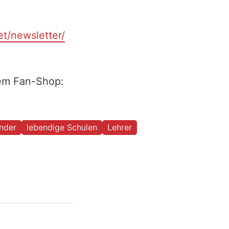
et/newsletter/
rem Fan-Shop:
nder
lebendige Schulen
Lehrer