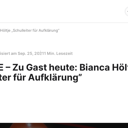
öltje „Schulleiter für Aufklärung”
isiert am
Sep. 25, 2021
1 Min. Lesezeit
 – Zu Gast heute: Bianca Höl
ter für Aufklärung”