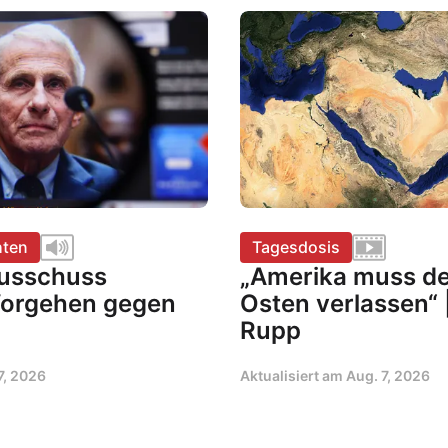
hten
Tagesdosis
usschuss
„Amerika muss d
Vorgehen gegen
Osten verlassen“ 
Rupp
7, 2026
Aktualisiert am
Aug. 7, 2026