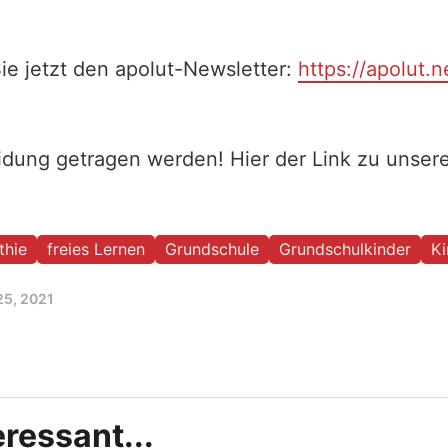
ie jetzt den apolut-Newsletter:
https://apolut.n
eidung getragen werden! Hier der Link zu unse
thie
freies Lernen
Grundschule
Grundschulkinder
Ki
25, 2021
ressant...