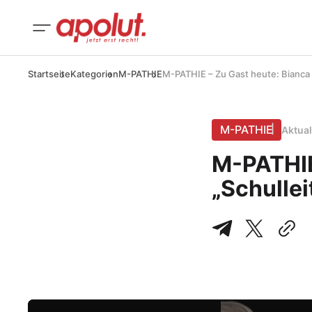
Startseite
Kategorien
M-PATHIE
M-PATHIE – Zu Gast heute: Bianca H
M-PATHIE
Aktual
M-PATHIE
„Schullei