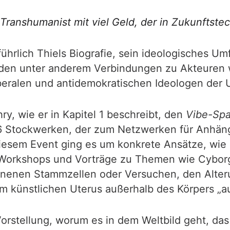
n Transhumanist mit viel Geld, der in Zukunftstec
ührlich Thiels Biografie, sein ideologisches Um
erden unter anderem Verbindungen zu Akteuren 
liberalen und antidemokratischen Ideologen der 
y, wie er in Kapitel 1 beschreibt, den
Vibe-Sp
 16 Stockwerken, der zum Netzwerken für Anhä
 diesem Event ging es um konkrete Ansätze, wie m
 Workshops und Vorträge zu Themen wie Cyborg
enen Stammzellen oder Versuchen, den Alterun
m künstlichen Uterus außerhalb des Körpers „a
orstellung, worum es in dem Weltbild geht, da