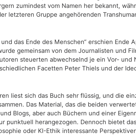
Bürgern zumindest vom Namen her bekannt, wäh
er letzteren Gruppe angehörenden Transhuman
ott und das Ende des Menschen“ erschien Ende A
 wurde gemeinsam von dem Journalisten und F
Autoren steuerten abwechselnd je ein Vor- und
rschiedlichen Facetten Peter Thiels und der Id
ren liest sich das Buch sehr flüssig, und die e
ammen. Das Material, das die beiden verwertete
 und Blogs, aber auch Büchern und einer Eigen
ur punktuell herangezogen. Dennoch bietet da
osophie oder KI-Ethik interessante Perspektive