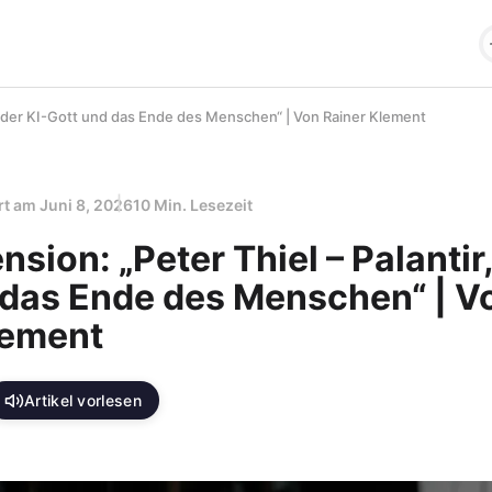
r, der KI-Gott und das Ende des Menschen“ | Von Rainer Klement
ert am
Juni 8, 2026
10 Min. Lesezeit
sion: „Peter Thiel – Palantir,
 das Ende des Menschen“ | V
lement
Artikel vorlesen