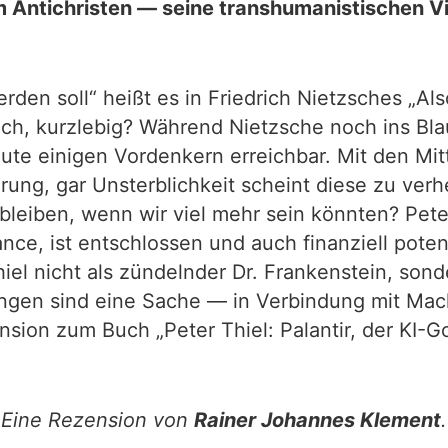
 Antichristen — seine transhumanistischen Vis
den soll“ heißt es in Friedrich Nietzsches „Als
h, kurzlebig? Während Nietzsche noch ins Blaue
eute einigen Vordenkern erreichbar. Mit den Mi
rung, gar Unsterblichkeit scheint diese zu ve
eiben, wenn wir viel mehr sein könnten? Peter
nce, ist entschlossen und auch finanziell pote
iel nicht als zündelnder Dr. Frankenstein, sonde
ngen sind eine Sache — in Verbindung mit Mach
ension zum Buch „Peter Thiel: Palantir, der KI
Eine Rezension von
Rainer Johannes Klement
.