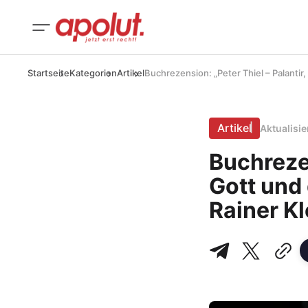
Startseite
Kategorien
Artikel
Buchrezension: „Peter Thiel – Palanti
Artikel
Aktualisi
Buchrezen
Gott und
Rainer K