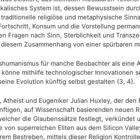
sikalisches System ist, dessen Bewusstsein dur
n traditionelle religiöse und metaphysische Sin
r Fortschritt, Konsum und die Vorstellung perm
len Fragen nach Sinn, Sterblichkeit und Transze
 in diesem Zusammenhang von einer spürbaren m
nshumanismus für manche Beobachter als eine Ar
 könne mithilfe technologischer Innovationen 
ine Evolution künftig selbst gestalten (3, 4).
, Atheist und Eugeniker Julian Huxley, der den
tigen, auf Wissenschaft basierenden neuen Rel
 welcher die Glaubenssätze festlegt, verkündet
e von superreichen Eliten aus dem Silicon Valle
rem Bestreben, mittels dieser Religion Kontroll