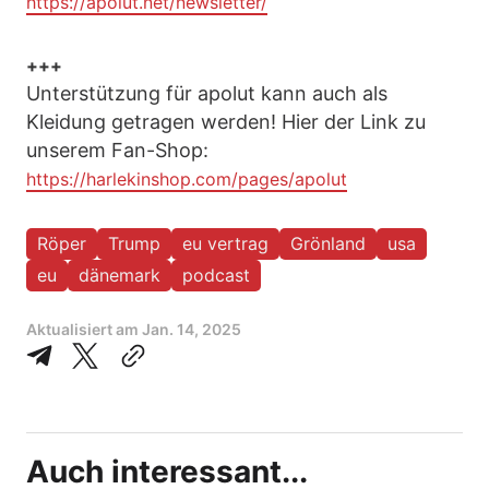
https://apolut.net/newsletter/
+++
Unterstützung für apolut kann auch als
Kleidung getragen werden! Hier der Link zu
unserem Fan-Shop:
https://harlekinshop.com/pages/apolut
Röper
Trump
eu vertrag
Grönland
usa
eu
dänemark
podcast
Aktualisiert am
Jan. 14, 2025
Auch interessant...