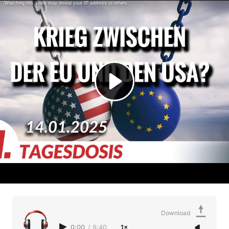
Download
0:00
/
9:40
1×