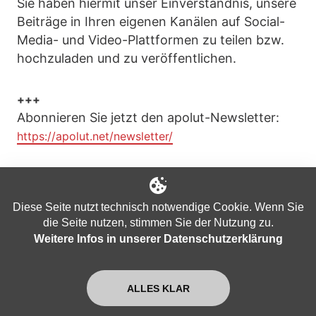
Sie haben hiermit unser Einverständnis, unsere
Beiträge in Ihren eigenen Kanälen auf Social-
Media- und Video-Plattformen zu teilen bzw.
hochzuladen und zu veröffentlichen.
+++
Abonnieren Sie jetzt den apolut-Newsletter:
https://apolut.net/newsletter/
+++
Unterstützung für apolut kann auch als
Diese Seite nutzt technisch notwendige Cookie. Wenn Sie
Kleidung getragen werden! Hier der Link zu
die Seite nutzen, stimmen Sie der Nutzung zu.
unserem Fan-Shop:
Weitere Infos in unserer Datenschutzerklärung
https://harlekinshop.com/pages/apolut
ALLES KLAR
Banken
euro
Euro-Krise
inflation
Italien
Konstruktionsfehler
schulden
Staatschulden