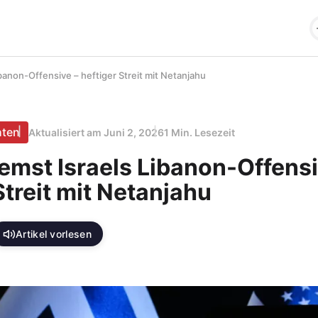
banon-Offensive – heftiger Streit mit Netanjahu
hten
Aktualisiert am
Juni 2, 2026
1 Min. Lesezeit
emst Israels Libanon-Offensi
Streit mit Netanjahu
Artikel vorlesen