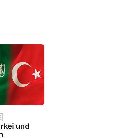
rkei und
n