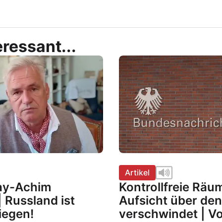
ressant...
Artikel
Kay-Achim
Kontrollfreie Räu
 Russland ist
Aufsicht über de
iegen!
verschwindet | V