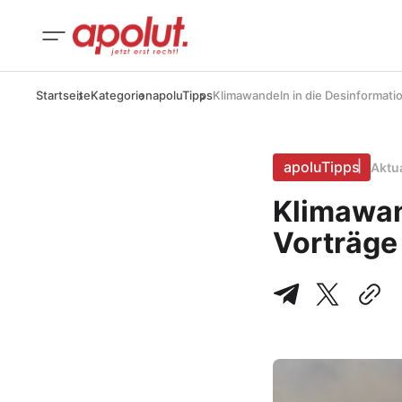
Startseite
Kategorien
apoluTipps
Klimawandeln in die Desinformatio
apoluTipps
Aktu
Klimawan
Vorträge