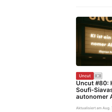
Uncut
Uncut #80: 
Soufi-Siavash
autonomer 
Aktualisiert am
Aug. 