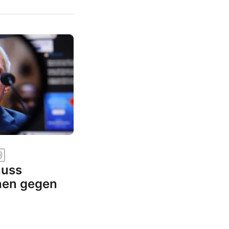
huss
hen gegen