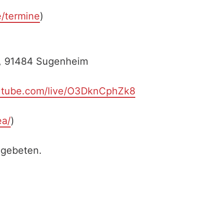
e/termine
)
30, 91484 Sugenheim
utube.com/live/O3DknCphZk8
ea/
)
 gebeten.