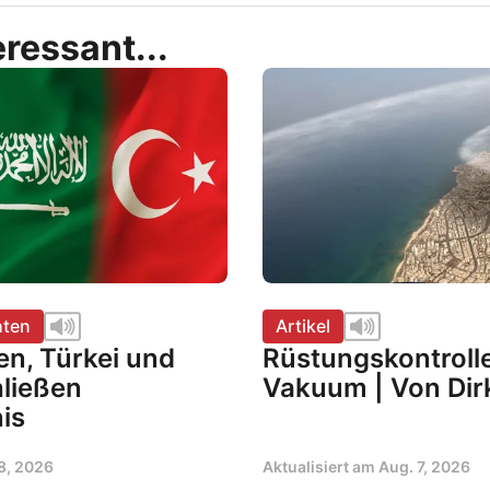
ressant...
hten
Artikel
en, Türkei und
Rüstungskontroll
hließen
Vakuum | Von Dirk
is
8, 2026
Aktualisiert am
Aug. 7, 2026