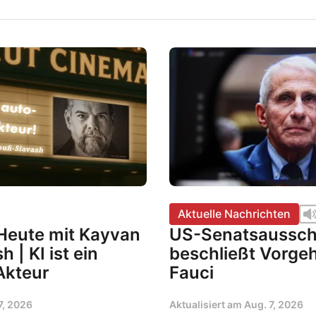
Aktuelle Nachrichten
Heute mit Kayvan
US-Senatsaussc
 | KI ist ein
beschließt Vorge
Akteur
Fauci
7, 2026
Aktualisiert am
Aug. 7, 2026