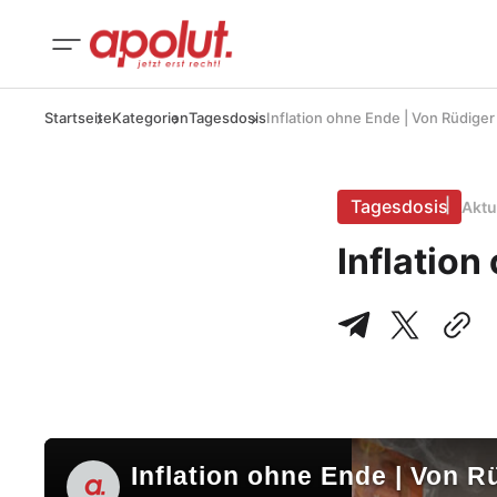
Startseite
Kategorien
Tagesdosis
Inflation ohne Ende | Von Rüdiger
Tagesdosis
Aktu
Inflation