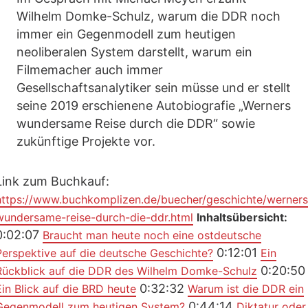
Wilhelm Domke-Schulz, warum die DDR noch
immer ein Gegenmodell zum heutigen
neoliberalen System darstellt, warum ein
Filmemacher auch immer
Gesellschaftsanalytiker sein müsse und er stellt
seine 2019 erschienene Autobiografie „Werners
wundersame Reise durch die DDR“ sowie
zukünftige Projekte vor.
Link zum Buchkauf:
https://www.buchkomplizen.de/buecher/geschichte/werners
wundersame-reise-durch-die-ddr.html
Inhaltsübersicht:
0:02:07
Braucht man heute noch eine ostdeutsche
0:12:01
Perspektive auf die deutsche Geschichte?
Ein
0:20:50
Rückblick auf die DDR des Wilhelm Domke-Schulz
0:32:32
Ein Blick auf die BRD heute
Warum ist die DDR ein
0:44:14
Gegenmodell zum heutigen System?
Diktatur oder