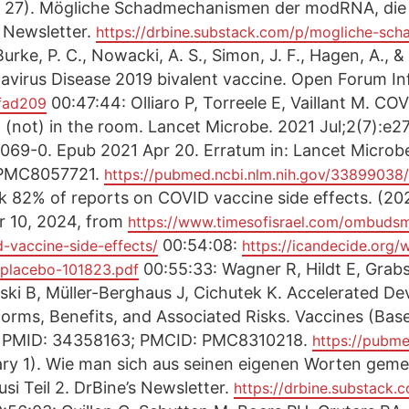
rch 27). Mögliche Schadmechanismen der modRNA, di
 Newsletter.
https://drbine.substack.com/p/mogliche-s
Burke, P. C., Nowacki, A. S., Simon, J. F., Hagen, A., 
avirus Disease 2019 bivalent vaccine. Open Forum Inf
00:47:44: Olliaro P, Torreele E, Vaillant M. CO
ofad209
 (not) in the room. Lancet Microbe. 2021 Jul;2(7):e2
69-0. Epub 2021 Apr 20. Erratum in: Lancet Microbe
 PMC8057721.
https://pubmed.ncbi.nlm.nih.gov/33899038/
ck 82% of reports on COVID vaccine side effects. (20
r 10, 2024, from
https://www.timesofisrael.com/ombudsm
00:54:08:
-vaccine-side-effects/
https://icandecide.org/
00:55:33: Wagner R, Hildt E, Grabs
placebo-101823.pdf
wski B, Müller-Berghaus J, Cichutek K. Accelerated 
rms, Benefits, and Associated Risks. Vaccines (Basel)
. PMID: 34358163; PMCID: PMC8310218.
https://pubme
ruary 1). Wie man sich aus seinen eigenen Worten gem
si Teil 2. DrBine’s Newsletter.
https://drbine.substack