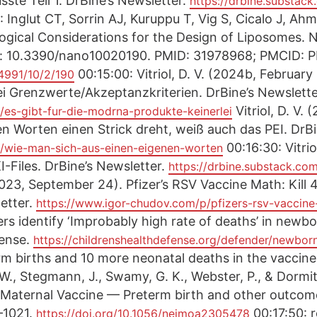
e Teil 1. DrBine’s Newsletter.
https://drbine.substac
 Inglut CT, Sorrin AJ, Kuruppu T, Vig S, Cicalo J, A
gical Considerations for the Design of Liposomes. N
oi: 10.3390/nano10020190. PMID: 31978968; PMCID:
00:15:00: Vitriol, D. V. (2024b, February 
4991/10/2/190
 Grenzwerte/Akzeptanzkriterien. DrBine’s Newslette
Vitriol, D. V.
/es-gibt-fur-die-modrna-produkte-keinerlei
n Worten einen Strick dreht, weiß auch das PEI. DrBi
00:16:30: Vitrio
p/wie-man-sich-aus-einen-eigenen-worten
-Files. DrBine’s Newsletter.
https://drbine.substack.com
2023, September 24). Pfizer’s RSV Vaccine Math: Kil
etter.
https://www.igor-chudov.com/p/pfizers-rsv-vaccine
rs identify ‘Improbably high rate of deaths’ in new
fense.
https://childrenshealthdefense.org/defender/newbor
m births and 10 more neonatal deaths in the vaccine 
Pu, W., Stegmann, J., Swamy, G. K., Webster, P., & Dormi
 Maternal Vaccine — Preterm birth and other outco
–1021.
00:17:50: r
https://doi.org/10.1056/nejmoa2305478