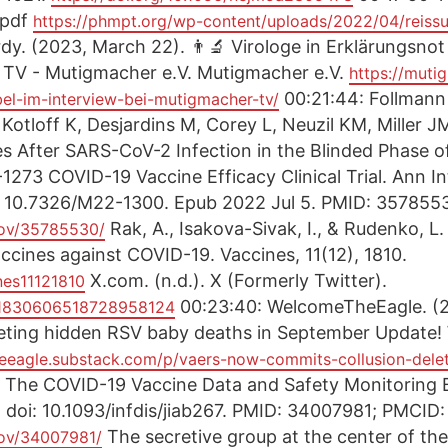
.pdf
https://phmpt.org/wp-content/uploads/2022/04/reissu
dy. (2023, March 22). 👨‍🔬 Virologe in Erklärungsnot
 TV - Mutigmacher e.V. Mutigmacher e.V.
https://muti
00:21:44: Follmann
bel-im-interview-bei-mutigmacher-tv/
 Kotloff K, Desjardins M, Corey L, Neuzil KM, Miller J
es After SARS-CoV-2 Infection in the Blinded Phase 
273 COVID-19 Vaccine Efficacy Clinical Trial. Ann I
i: 10.7326/M22-1300. Epub 2022 Jul 5. PMID: 3578
Rak, A., Isakova-Sivak, I., & Rudenko, L
gov/35785530/
cines against COVID-19. Vaccines, 11(12), 1810.
X.com. (n.d.). X (Formerly Twitter).
nes11121810
00:23:40: WelcomeTheEagle. (
s/1830606518728958124
leting hidden RSV baby deaths in September Update
eeagle.substack.com/p/vaers-now-commits-collusion-dele
 The COVID-19 Vaccine Data and Safety Monitoring Bo
 doi: 10.1093/infdis/jiab267. PMID: 34007981; PMCI
The secretive group at the center of the
gov/34007981/