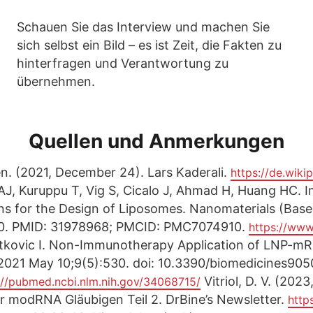
Schauen Sie das Interview und machen Sie
sich selbst ein Bild – es ist Zeit, die Fakten zu
hinterfragen und Verantwortung zu
übernehmen.
Quellen und Anmerkungen
n. (2021, December 24). Lars Kaderali.
https://de.wiki
n AJ, Kuruppu T, Vig S, Cicalo J, Ahmad H, Huang HC.
ns for the Design of Liposomes. Nanomaterials (Basel
90. PMID: 31978968; PMCID: PMC7074910.
https://ww
tkovic I. Non-Immunotherapy Application of LNP-mR
 2021 May 10;9(5):530. doi: 10.3390/biomedicines90
Vitriol, D. V. (202
://pubmed.ncbi.nlm.nih.gov/34068715/
 modRNA Gläubigen Teil 2. DrBine’s Newsletter.
http