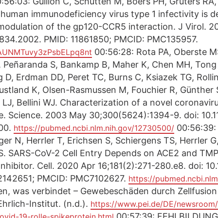
:56:03: Guillon C, Schutten M, Boers PH, Gruters RA
uman immunodeficiency virus type 1 infectivity is d
odulation of the gp120-CCR5 interaction. J Virol. 
7-2834.2002. PMID: 11861850; PMCID: PMC135957.
00:56:28: Rota PA, Oberste M
/ePAUNMTuvy3zPsbELpq8nt
, Peñaranda S, Bankamp B, Maher K, Chen MH, Tong 
 D, Erdman DD, Peret TC, Burns C, Ksiazek TG, Rollin 
ustland K, Olsen-Rasmussen M, Fouchier R, Günther 
LJ, Bellini WJ. Characterization of a novel coronavir
e. Science. 2003 May 30;300(5624):1394-9. doi: 10.
00.
00:56:39:
https://pubmed.ncbi.nlm.nih.gov/12730500/
er N, Herrler T, Erichsen S, Schiergens TS, Herrler G
S. SARS-CoV-2 Cell Entry Depends on ACE2 and TMP
Inhibitor. Cell. 2020 Apr 16;181(2):271-280.e8. doi: 10
32142651; PMCID: PMC7102627.
https://pubmed.ncbi.nlm
en, was verbindet – Gewebeschäden durch Zellfusion 
rlich-Institut. (n.d.).
https://www.pei.de/DE/newsroom/
00:57:39: FEHLBILDU
vid-19-rolle-spikeprotein.html