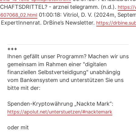
AFTSDRITTEL? - arznei telegramm. (n.d.).
https:/
01:00:18: Vitriol, D. V. (2024m, Septem
0607068_02.html
xpertInnenrat. DrBine’s Newsletter.
https://drbine.su
+++
Ihnen gefällt unser Programm? Machen wir uns
gemeinsam im Rahmen einer "digitalen
finanziellen Selbstverteidigung" unabhängig
vom Bankensystem und unterstützen Sie uns
bitte mit der:
Spenden-Kryptowährung „Nackte Mark“:
https://apolut.net/unterstuetzen/#nacktemark
oder mit