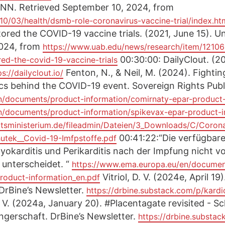
 CNN. Retrieved September 10, 2024, from
10/03/health/dsmb-role-coronavirus-vaccine-trial/index.ht
ored the COVID-19 vaccine trials. (2021, June 15). U
2024, from
https://www.uab.edu/news/research/item/12106
00:30:00: DailyClout. (2
ed-the-covid-19-vaccine-trials
Fenton, N., & Neil, M. (2024). Fightin
ps://dailyclout.io/
ics behind the COVID-19 event. Sovereign Rights Publ
n/documents/product-information/comirnaty-epar-product-
n/documents/product-information/spikevax-epar-product-i
tsministerium.de/fileadmin/Dateien/3_Downloads/C/Coron
00:41:22:“Die verfügbare
hutek__Covid-19-Imfpstoffe.pdf
Myokarditis und Perikarditis nach der Impfung nicht v
 unterscheidet. “
https://www.ema.europa.eu/en/documen
Vitriol, D. V. (2024e, April 1
roduct-information_en.pdf
rBine’s Newsletter.
https://drbine.substack.com/p/kard
D. V. (2024a, January 20). #Placentagate revisited -
gerschaft. DrBine’s Newsletter.
https://drbine.substac