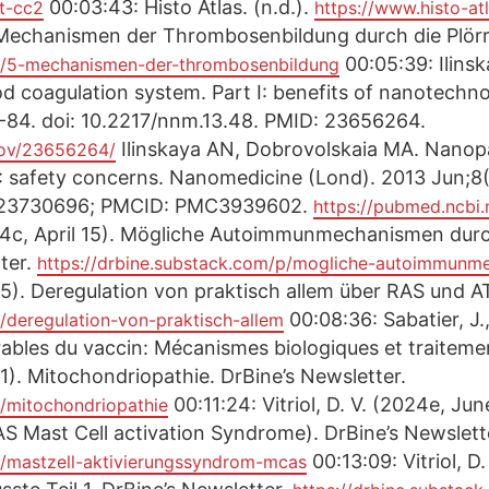
00:03:43: Histo Atlas. (n.d.).
t-cc2
https://www.histo-at
 Mechanismen der Thrombosenbildung durch die Plörre
00:05:39: Ilins
/p/5-mechanismen-der-thrombosenbildung
od coagulation system. Part I: benefits of nanotech
-84. doi: 10.2217/nnm.13.48. PMID: 23656264.
Ilinskaya AN, Dobrovolskaia MA. Nanopa
.gov/23656264/
I: safety concerns. Nanomedicine (Lond). 2013 Jun;8(
: 23730696; PMCID: PMC3939602.
https://pubmed.ncbi
(2024c, April 15). Mögliche Autoimmunmechanismen 
ter.
https://drbine.substack.com/p/mogliche-autoimmunm
 15). Deregulation von praktisch allem über RAS und A
00:08:36: Sabatier, J.
p/deregulation-von-praktisch-allem
irables du vaccin: Mécanismes biologiques et traitem
 11). Mitochondriopathie. DrBine’s Newsletter.
00:11:24: Vitriol, D. V. (2024e, Jun
p/mitochondriopathie
 Mast Cell activation Syndrome). DrBine’s Newslett
00:13:09: Vitriol, D
p/mastzell-aktivierungssyndrom-mcas