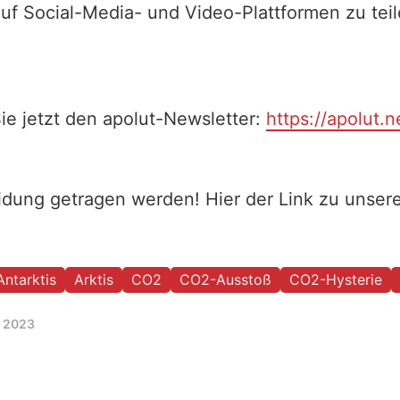
auf Social-Media- und Video-Plattformen zu te
ie jetzt den apolut-Newsletter:
https://apolut.n
eidung getragen werden! Hier der Link zu unse
Antarktis
Arktis
CO2
CO2-Ausstoß
CO2-Hysterie
, 2023