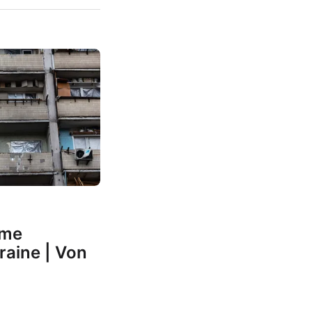
ame
raine | Von