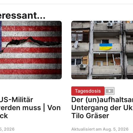
ressant...
Tagesdosis
S-Militär
Der (un)aufhalts
werden muss | Von
Untergang der Uk
ock
Tilo Gräser
5, 2026
Aktualisiert am
Aug. 5, 2026