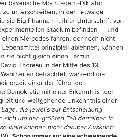
 Der bayerische Möchtegern-Diktator
t zu unterschreiben, in dem etwaige
ie sie Big Pharma mit ihrer Unterschrift von
m experimentellen Stadium befinden — und
e einen Mercedes fahren, der noch nicht
 Lebensmittel prinzipiell ablehnen, können
 sie nicht gleich einen Termin
 David Thoreau in der Mitte des 19.
 Wahrheiten betrachtet, während die
 seinerzeit einer der führenden
e Demokratie mit einer Erkenntnis „der
igkeit und weitgehende Unkenntnis einer
r Lage, die jeweils zur Entscheidung
sich um den größten Teil derselben in
so viele können nicht darüber Auskunft
(9).
Schon immer so: eine schweigende