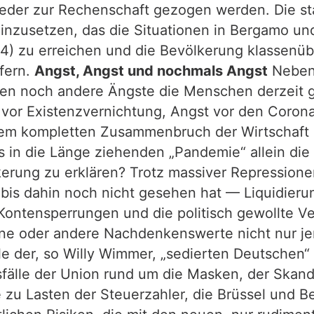
lieder zur Rechenschaft gezogen werden. Die s
einzusetzen, das die Situationen in Bergamo un
4) zu erreichen und die Bevölkerung klassenüb
efern.
Angst, Angst und nochmals Angst
Neben 
lten noch andere Ängste die Menschen derzeit 
gst vor Existenzvernichtung, Angst vor den Cor
em kompletten Zusammenbruch der Wirtschaft u
s in die Länge ziehenden „Pandemie“ allein di
lkerung zu erklären? Trotz massiver Repressio
te bis dahin noch nicht gesehen hat — Liquidier
ntensperrungen und die politisch gewollte Vern
ne oder andere Nachdenkenswerte nicht nur je
e der, so Willy Wimmer, „sedierten Deutschen“ 
fälle der Union rund um die Masken, der Skanda
zu Lasten der Steuerzahler, die Brüssel und Be