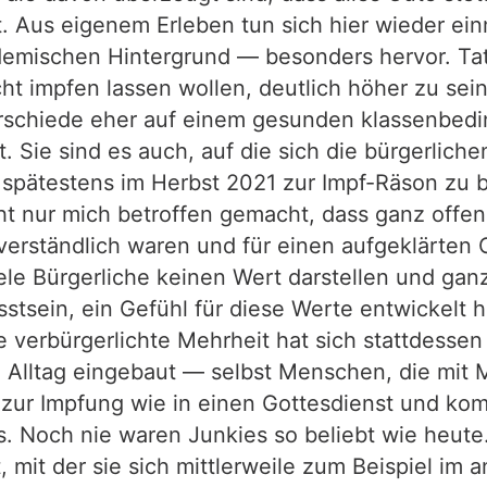
. Aus eigenem Erleben tun sich hier wieder ei
mischen Hintergrund — besonders hervor. Tats
icht impfen lassen wollen, deutlich höher zu se
erschiede eher auf einem gesunden klassenbedi
. Sie sind es auch, auf die sich die bürgerliche
testens im Herbst 2021 zur Impf-Räson zu brin
ht nur mich betroffen gemacht, dass ganz offen
verständlich waren und für einen aufgeklärten 
viele Bürgerliche keinen Wert darstellen und gan
tsein, ein Gefühl für diese Werte entwickelt h
verbürgerlichte Mehrheit hat sich stattdessen a
n Alltag eingebaut — selbst Menschen, die mit 
n zur Impfung wie in einen Gottesdienst und k
. Noch nie waren Junkies so beliebt wie heute
, mit der sie sich mittlerweile zum Beispiel im 