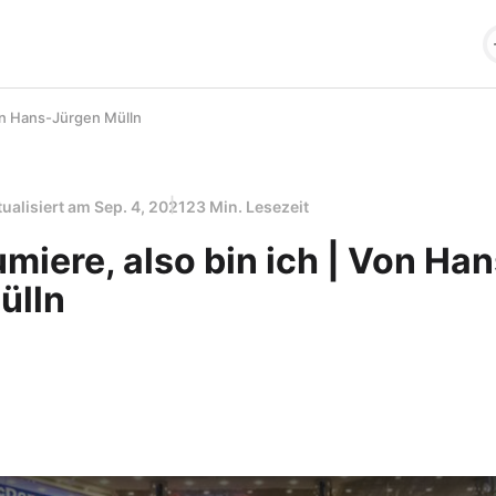
Von Hans-Jürgen Mülln
tualisiert am
Sep. 4, 2021
23 Min. Lesezeit
miere, also bin ich | Von Han
ülln