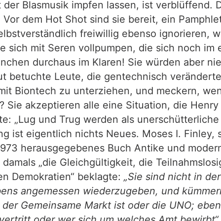
der Blasmusik impfen lassen, ist verblüffend.
 Vor dem Hot Shot sind sie bereit, ein Pamphle
bstverständlich freiwillig ebenso ignorieren, w
sie sich mit Seren vollpumpen, die sich noch i
ninchen durchaus im Klaren! Sie würden aber ni
ut betuchte Leute, die gentechnisch veränderte
mit Biontech zu unterziehen, und meckern, wenn
 Sie akzeptieren alle eine Situation, die Henry
te: „Lug und Trug werden als unerschütterliche
ung ist eigentlich nichts Neues. Moses I. Finley,
in 1973 herausgegebenes Buch Antike und modern
damals „die Gleichgültigkeit, die Teilnahmslos
hen Demokratien“ beklagte:
„Sie sind nicht in de
bens angemessen wiederzugeben, und kümmern 
a der Gemeinsame Markt ist oder die UNO; eben
vertritt oder wer sich um welches Amt bewirbt“