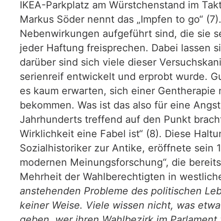
IKEA-Parkplatz am Würstchenstand im Takt 
Markus Söder nennt das „Impfen to go“ (7).
Nebenwirkungen aufgeführt sind, die sie sel
jeder Haftung freisprechen. Dabei lassen 
darüber sind sich viele dieser Versuchska
serienreif entwickelt und erprobt wurde. G
es kaum erwarten, sich einer Gentherapie 
bekommen. Was ist das also für eine Angst?
Jahrhunderts treffend auf den Punkt brach
Wirklichkeit eine Fabel ist“ (8). Diese Halt
Sozialhistoriker zur Antike, eröffnete se
modernen Meinungsforschung“, die bereits 
Mehrheit der Wahlberechtigten in westlic
anstehenden Probleme des politischen Le
keiner Weise. Viele wissen nicht, was etw
geben, wer ihren Wahlbezirk im Parlament 