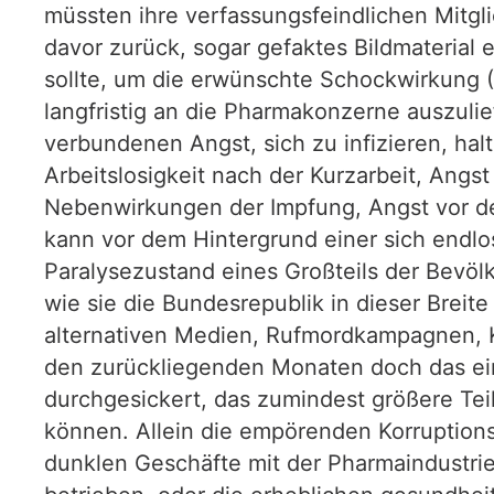
müssten ihre verfassungsfeindlichen Mitg
davor zurück, sogar gefaktes Bildmaterial 
sollte, um die erwünschte Schockwirkung (
langfristig an die Pharmakonzerne auszuli
verbundenen Angst, sich zu infizieren, ha
Arbeitslosigkeit nach der Kurzarbeit, An
Nebenwirkungen der Impfung, Angst vor d
kann vor dem Hintergrund einer sich endlo
Paralysezustand eines Großteils der Bevö
wie sie die Bundesrepublik in dieser Brei
alternativen Medien, Rufmordkampagnen, Ko
den zurückliegenden Monaten doch das ei
durchgesickert, das zumindest größere Teil
können. Allein die empörenden Korruptions
dunklen Geschäfte mit der Pharmaindustrie 