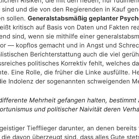
lichen Risiken, die mit den neuen, nur rudimen
sind und die von den Regierenden in Kauf ge
n sollen.
Generalstabsmäßig geplanter Psych
t kritisch auf Basis von Daten und Fakten reagi
end sind, wenn sie mithilfe einer generalstabs
r — kopflos gemacht und in Angst und Schrec
listischen Berichterstattung auch die viel gerü
ssreiches politisches Korrektiv fehlt, welches da
te. Eine Rolle, die früher die Linke ausfüllte.
 die Indolenz der sogenannten schweigenden Meh
ifferente Mehrheit gefangen halten, bestimmt 
rtunismus und politischer Naivität deren Verha
 geistiger Tiefflieger darunter, an denen berei
 die davon überzeugt sind, dass alles Gute ste