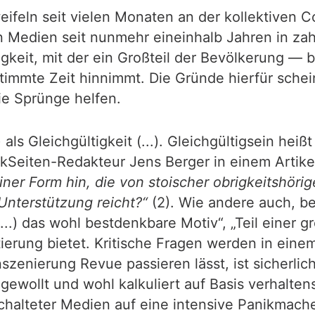
eifeln seit vielen Monaten an der kollektiven 
n Medien seit nunmehr eineinhalb Jahren in z
igkeit, mit der ein Großteil der Bevölkerung — 
timmte Zeit hinnimmt. Die Gründe hierfür schein
die Sprünge helfen.
 als Gleichgültigkeit (...). Gleichgültigsein hei
kSeiten-Redakteur Jens Berger in einem Artikel
ner Form hin, die von stoischer obrigkeitshörig
 Unterstützung reicht?“
(2). Wie andere auch, be
, (...) das wohl bestdenkbare Motiv“, „Teil eine
ntierung bietet. Kritische Fragen werden in ein
nierung Revue passieren lässt, ist sicherlich 
 gewollt und wohl kalkuliert auf Basis verhalte
alteter Medien auf eine intensive Panikmache.