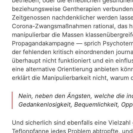
betrieben, oder die erheblichen gesundheit
beziehungsweise Gentherapien verbunden 
Zeitgenossen nachdenklicher werden lasse
Corona-Zwangsmaßnahmen rational, das heiß
manipulierbar die Massen klassenübergreif
Propagandakampagne — sprich Psychoterro
der fehlenden kritisch einordnenden journa
überhaupt nicht funktioniert und ein einflu
eine alternative Orientierung anbieten könn
erklärt die Manipulierbarkeit nicht, warum
Nein, neben den Ängsten, welche die ind
Gedankenlosigkeit, Bequemlichkeit, Oppo
Und sicherlich sind ebenfalls eine Vielzahl
Teflonpfanne jedes Problem abtropfte, und