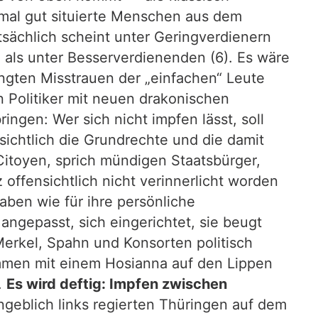
nmal gut situierte Menschen aus dem
ächlich scheint unter Geringverdienern
in als unter Besserverdienenden (6). Es wäre
ngten Misstrauen der „einfachen“ Leute
n Politiker mit neuen drakonischen
gen: Wer sich nicht impfen lässt, soll
sichtlich die Grundrechte und die damit
Citoyen, sprich mündigen Staatsbürger,
z offensichtlich nicht verinnerlicht worden
aben wie für ihre persönliche
ngepasst, sich eingerichtet, sie beugt
Merkel, Spahn und Konsorten politisch
ommen mit einem Hosianna auf den Lippen
.
Es wird deftig: Impfen zwischen
angeblich links regierten Thüringen auf dem