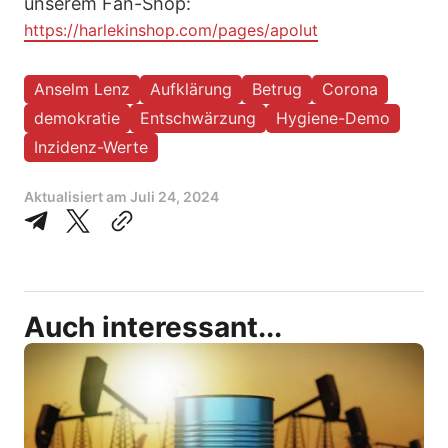
unserem Fan-Shop:
https://harlekinshop.com/pages/apolut
Anselm Lenz
Aufklärung
Betrug
Corona
demokratie
Entschwärzung
Hygiene-Demo
Inzidenz-Werte
Aktualisiert am
Juli 24, 2024
Auch interessant...