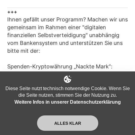
+++
Ihnen gefällt unser Programm? Machen wir uns
gemeinsam im Rahmen einer "digitalen
finanziellen Selbstverteidigung" unabhängig
vom Bankensystem und unterstützen Sie uns
bitte mit der:
Spenden-Kryptowährung „Nackte Mark“:
https://apolut.net/unterstuetzen/#nacktemark
Diese Seite nutzt technisch notwendige Cookie. Wenn Sie
oder mit
die Seite nutzen, stimmen Sie der Nutzung zu.
Weitere Infos in unserer Datenschutzerklärung
Bitcoin:
https://apolut.net/unterstuetzen#bitcoin
Informationen zu weiteren
ALLES KLAR
Unterstützungsmöglichkeiten finden Sie hier: