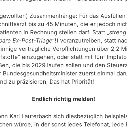
ch gewollten) Zusammenhänge: Für das Ausfüllen
nittsarzt bis zu 45 Minuten, die er jedoch ni
ienten in Rechnung stellen darf. Statt „
streng
bare Ex-Post-Triage
”!) voranzutreiben, statt n
innige vertragliche Verpflichtungen über 2,2 Mi
fstoffe” einzugehen, oder statt mit fünf Impfst
eßen, die bis 2029 laufen sollen und den Steuerz
er Bundesgesundheitsminister zuerst einmal da
d zu präzisieren. Das hat Priorität!
Endlich richtig melden!
n Karl Lauterbach sich diesbezüglich beispiel
en würde, in der sonst jedes Telefonat, jede B