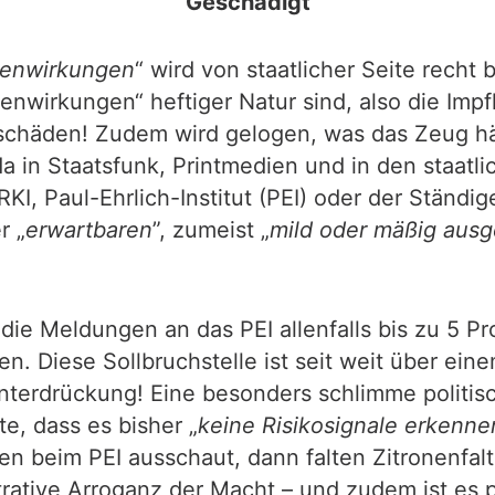
Geschädigt
enwirkungen
“ wird von staatlicher Seite rech
nwirkungen“ heftiger Natur sind, also die Impfl
fschäden! Zudem wird gelogen, was das Zeug häl
da in Staatsfunk, Printmedien und in den staat
KI, Paul-Ehrlich-Institut (PEI) oder der Ständ
r „
erwartbaren
”, zumeist „
mild oder mäßig ausg
die Meldungen an das PEI allenfalls bis zu 5 Pro
 Diese Sollbruchstelle ist seit weit über ei
nterdrückung! Eine besonders schlimme politisc
te, dass es bisher „
keine Risikosignale erkenn
 beim PEI ausschaut, dann falten Zitronenfalte
ative Arroganz der Macht – und zudem ist es pa