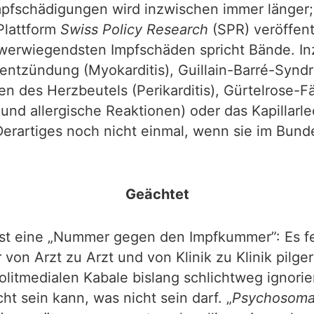
mpfschädigungen wird inzwischen immer länger; s
Plattform
Swiss Policy Research
(SPR) veröffent
erwiegendsten Impfschäden spricht Bände. Inz
entzündung (Myokarditis), Guillain-Barré-Syn
es Herzbeutels (Perikarditis), Gürtelrose-Fäl
 und allergische Reaktionen) oder das Kapilla
Derartiges noch nicht einmal, wenn sie im Bund
Geächtet
t eine „Nummer gegen den Impfkummer”: Es fehl
on Arzt zu Arzt und von Klinik zu Klinik pilge
litmedialen Kabale bislang schlichtweg ignorie
t sein kann, was nicht sein darf. „
Psychosoma