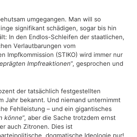
t behutsam umgegangen. Man will so
inge signifikant schädigen, sogar bis hin
t: In den Endlos-Schleifen der staatlichen,
lichen Verlautbarungen vom
igen Impfkommission (STIKO) wird immer nur
eprägten Impfreaktionen
”, gesprochen und
zent der tatsächlich festgestellten
nem Jahr bekannt. Und niemand unternimmt
he Fehlleistung – und ein gigantisches
en könne
“, aber die Sache trotzdem ernst
r auch Zitronen. Dies ist
rteipolitische, dogmatische Ideologie pur!