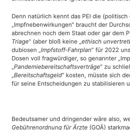
Denn natürlich kennt das PEI die (politis
„Impfnebenwirkungen“ braucht der Durchsch
abrechnen noch dem Staat oder gar dem Pat
Triage
“ (aber bloß keine „
ethisch unvertret
dubiosen „
Impfstoff-Fahrplan
” für 2022 uns
Dosen voll fragwürdiger, so genannter „Imp
„
Pandemiebereitschaftsverträge
“ zu schli
„
Bereitschaftsgeld
“ kosten, müsste sich d
für seine Entscheidungen zu stabilisieren un
Bedeutsamer und dringender wäre also, wen
Gebührenordnung für Ärzte
(GOÄ) starkmach