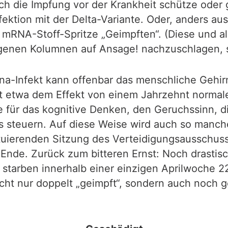
ch die Impfung vor der Krankheit schütze oder 
fektion mit der Delta-Variante. Oder, anders a
n mRNA-Stoff-Spritze „Geimpften“. (Diese und 
angenen Kolumnen auf Ansage! nachzuschlagen,
ona-Infekt kann offenbar das menschliche Gehir
ht etwa dem Effekt von einem Jahrzehnt normal
ie für das kognitive Denken, den Geruchssinn, d
s steuern. Auf diese Weise wird auch so manch
tituierenden Sitzung des Verteidigungsausschu
 Ende. Zurück zum bitteren Ernst: Noch drastis
t starben innerhalb einer einzigen Aprilwoche
cht nur doppelt „geimpft“, sondern auch noch 