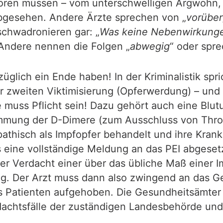
nhören müssen – vom unterschwelligen Argwohn
abgesehen. Andere Ärzte sprechen von „
vorübe
schwadronieren gar: „
Was keine Nebenwirkungen
 Andere nennen die Folgen „
abwegig
“ oder spre
lich ein Ende haben! In der Kriminalistik spri
er zweiten Viktimisierung (Opferwerdung) – und
 muss Pflicht sein! Dazu gehört auch eine Blu
immung der D-Dimere (zum Ausschluss von Thro
athisch als Impfopfer behandelt und ihre Krank
eine vollständige Meldung an das PEI abgesetz
 der Verdacht einer über das übliche Maß einer
g. Der Arzt muss dann also zwingend an das Ge
 Patienten aufgehoben. Die Gesundheitsämter s
erdachtsfälle der zuständigen Landesbehörde u