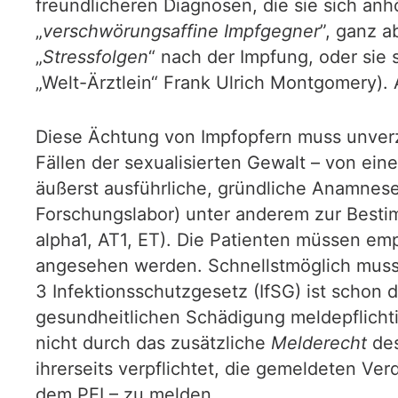
freundlicheren Diagnosen, die sie sich a
„
verschwörungsaffine Impfgegner
”, ganz 
„
Stressfolgen
“ nach der Impfung, oder sie 
„Welt-Ärztlein“ Frank Ulrich Montgomery).
Diese Ächtung von Impfopfern muss unverzüg
Fällen der sexualisierten Gewalt – von ein
äußerst ausführliche, gründliche Anamnese
Forschungslabor) unter anderem zur Best
alpha1, AT1, ET). Die Patienten müssen emp
angesehen werden. Schnellstmöglich muss 
3 Infektionsschutzgesetz (IfSG) ist schon
gesundheitlichen Schädigung meldepflichti
nicht durch das zusätzliche
Melderecht
des
ihrerseits verpflichtet, die gemeldeten V
dem PEI – zu melden.