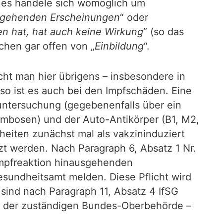
, es handele sich womöglich um
rgehenden Erscheinungen
“ oder
 hat, hat auch keine Wirkung
“ (so das
chen gar offen von „
Einbildung
“.
cht man hier übrigens – insbesondere in
 so ist es auch bei den Impfschäden. Eine
tuntersuchung (gegebenenfalls über ein
mbosen) und der Auto-Antikörper (B1, M2,
heiten zunächst mal als vakzininduziert
t werden. Nach Paragraph 6, Absatz 1 Nr.
 Impfreaktion hinausgehenden
sundheitsamt melden. Diese Pflicht wird
ind nach Paragraph 11, Absatz 4 IfSG
nd der zuständigen Bundes-Oberbehörde –