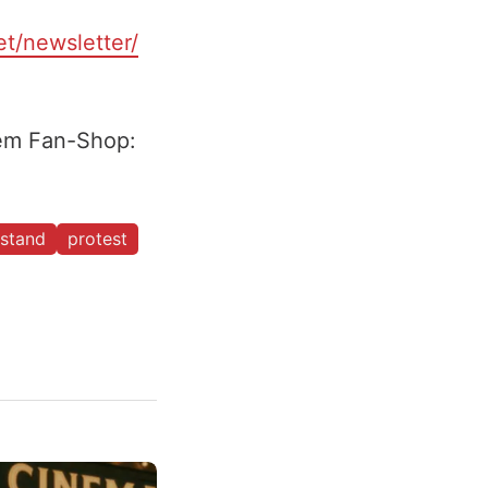
et/newsletter/
rem Fan-Shop:
stand
protest