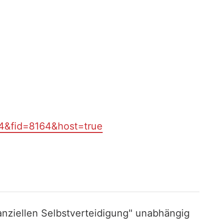
94&fid=8164&host=true
nziellen Selbstverteidigung" unabhängig