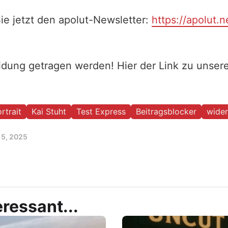
ie jetzt den apolut-Newsletter:
https://apolut.n
eidung getragen werden! Hier der Link zu unse
rtrait
Kai Stuht
Test Express
Beitragsblocker
wider
15, 2025
ressant...