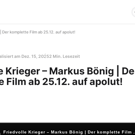
| Der komplette Film ab 25.12. auf apolut!
alisiert am
Dez. 15, 2025
2 Min. Lesezeit
e Krieger – Markus Bönig | De
 Film ab 25.12. auf apolut!