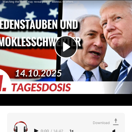
Download
0:00
/
14:42
1×