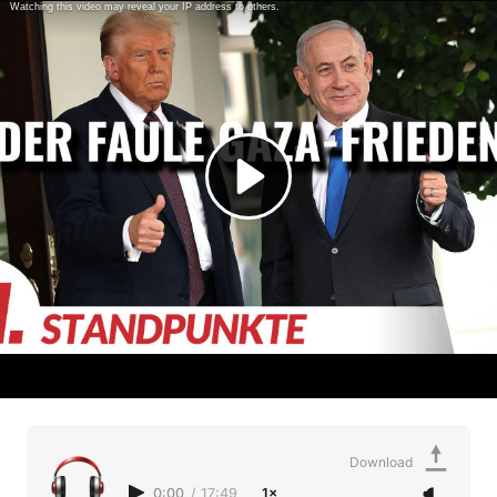
Download
0:00
/
17:49
1×