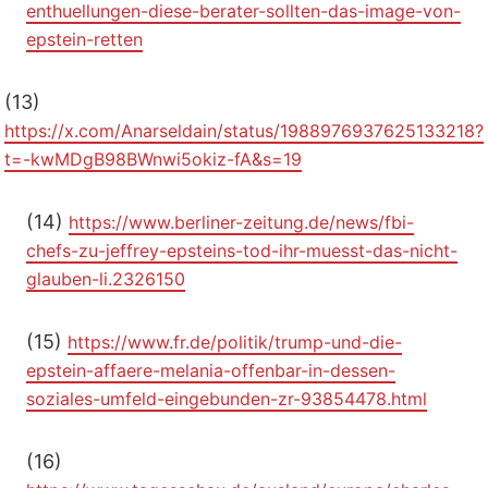
enthuellungen-diese-berater-sollten-das-image-von-
epstein-retten
(13)
https://x.com/Anarseldain/status/1988976937625133218?
t=-kwMDgB98BWnwi5okiz-fA&s=19
(14)
https://www.berliner-zeitung.de/news/fbi-
chefs-zu-jeffrey-epsteins-tod-ihr-muesst-das-nicht-
glauben-li.2326150
(15)
https://www.fr.de/politik/trump-und-die-
epstein-affaere-melania-offenbar-in-dessen-
soziales-umfeld-eingebunden-zr-93854478.html
(16)