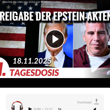
Download
0:00
/
13:57
1×