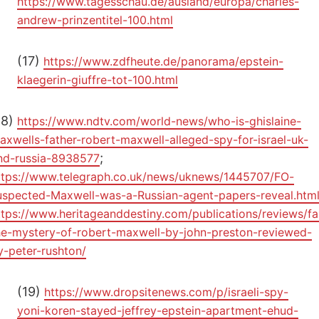
https://www.tagesschau.de/ausland/europa/charles-
andrew-prinzentitel-100.html
(17)
https://www.zdfheute.de/panorama/epstein-
klaegerin-giuffre-tot-100.html
18)
https://www.ndtv.com/world-news/who-is-ghislaine-
axwells-father-robert-maxwell-alleged-spy-for-israel-uk-
;
nd-russia-8938577
ttps://www.telegraph.co.uk/news/uknews/1445707/FO-
uspected-Maxwell-was-a-Russian-agent-papers-reveal.htm
ttps://www.heritageanddestiny.com/publications/reviews/fal
he-mystery-of-robert-maxwell-by-john-preston-reviewed-
y-peter-rushton/
(19)
https://www.dropsitenews.com/p/israeli-spy-
yoni-koren-stayed-jeffrey-epstein-apartment-ehud-