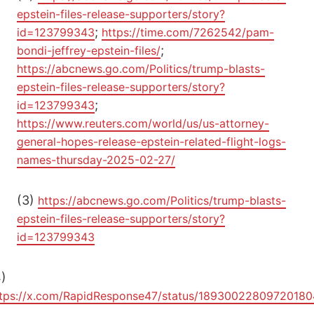
epstein-files-release-supporters/story?
;
id=123799343
https://time.com/7262542/pam-
;
bondi-jeffrey-epstein-files/
https://abcnews.go.com/Politics/trump-blasts-
epstein-files-release-supporters/story?
;
id=123799343
https://www.reuters.com/world/us/us-attorney-
general-hopes-release-epstein-related-flight-logs-
names-thursday-2025-02-27/
(3)
https://abcnews.go.com/Politics/trump-blasts-
epstein-files-release-supporters/story?
id=123799343
)
tps://x.com/RapidResponse47/status/1893002280972018