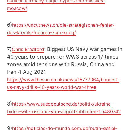
nuclear-germany-eagle-hypersonic-missiles-
moscow/
6)
https://uncutnews.ch/die-strategischen-fehler-
des-kremls-fuehren-zum-krieg/
7)
: Biggest US Navy war games in
Chris Bradford
40 years to prepare for WW3 across 17 times
zones amid tensions with Russia, China and
Iran 4 Aug 2021
https://www.thesun.co.uk/news/15777064/biggest-
us-navy-drills-40-years-world-war-three
8)
https://www.sueddeutsche.de/politik/ukraine-
biden-will-russland-von-angriff-abhalten-1.5480742
9)
https://noticias-do-mundo.com/de/putin-gefiel-