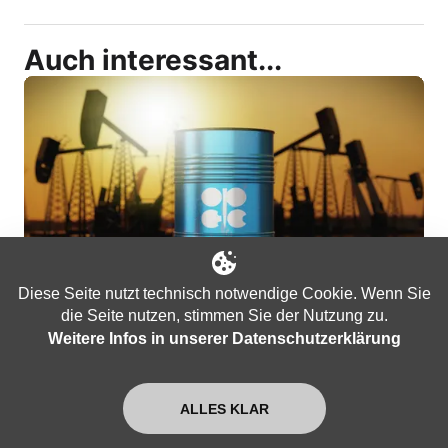
Auch interessant...
Diese Seite nutzt technisch notwendige Cookie. Wenn Sie
die Seite nutzen, stimmen Sie der Nutzung zu.
Artikel
Weitere Infos in unserer Datenschutzerklärung
Der Ursprung von Erdöl (Teil 3):
Das Fazit der wissenschaftlichen
ALLES KLAR
Diskussion | Von Jochen Mitschka
Aktualisiert am
Aug. 6, 2026