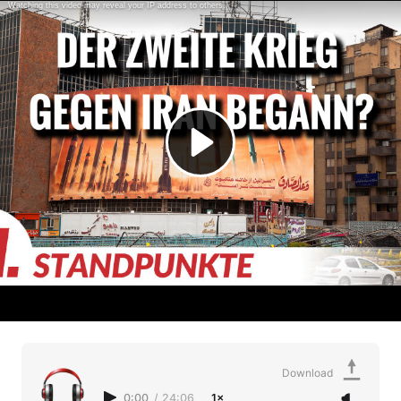
Download
0:00
/
24:06
1×