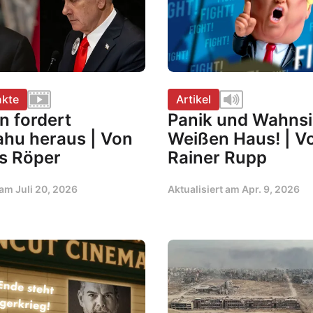
kte
Artikel
n fordert
Panik und Wahnsi
ahu heraus | Von
Weißen Haus! | V
s Röper
Rainer Rupp
t am
Juli 20, 2026
Aktualisiert am
Apr. 9, 2026