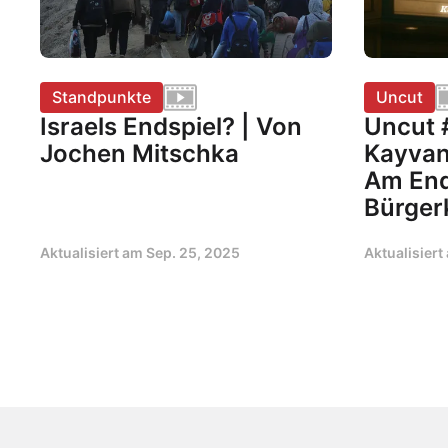
Standpunkte
Uncut
Israels Endspiel? | Von
Uncut 
Jochen Mitschka
Kayvan
Am End
Bürger
Aktualisiert am
Sep. 25, 2025
Aktualisier