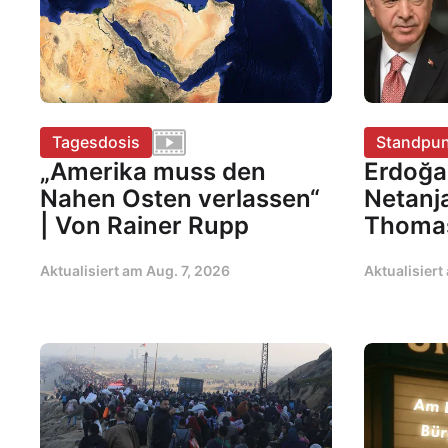
Tagesdosis
Standpun
„Amerika muss den
Erdoğa
Nahen Osten verlassen“
Netanj
| Von Rainer Rupp
Thoma
Aktualisiert am
Aug. 7, 2026
Aktualisier