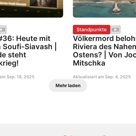
Standpunkte
#36: Heute mit
Völkermord beloh
 Soufi-Siavash |
Riviera des Nahe
e steht
Ostens? | Von Jo
krieg!
Mitschka
t am
Sep. 18, 2025
Aktualisiert am
Sep. 4, 2025
Mehr laden