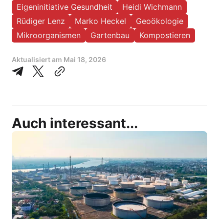
Eigeninitiative Gesundheit
Heidi Wichmann
Rüdiger Lenz
Marko Heckel
Geoökologie
Mikroorganismen
Gartenbau
Kompostieren
Aktualisiert am
Mai 18, 2026
Auch interessant...