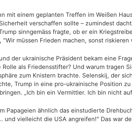
n mit einem geplanten Treffen im Weißen Haus.
 Sicherheit verschaffen sollte – zumindest dach
Trump sinngemäss fragte, ob er ein Kriegstreiber
"Wir müssen Frieden machen, sonst riskieren wi
 und der ukrainische Präsident bekam eine Frag
re Rolle als Friedensstifter? Und warum tragen S
phäre zum Knistern brachte. Selenskij, der si
chte, Trump in eine pro-ukrainische Position z
ingen. „Ich bin ein Vermittler. Ich bin nicht auf
nem Papageien ähnlich das einstudierte Drehbuc
.. und vielleicht die USA angreifen!" Das war 