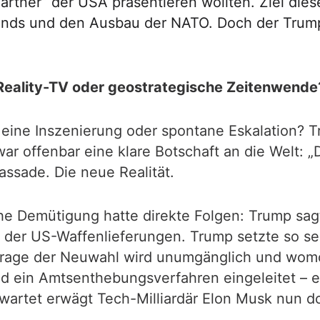
 Partner“ der USA präsentieren wollten. Ziel die
slands und den Ausbau der NATO. Doch der Trum
Reality-TV oder geostrategische Zeitenwende
ine Inszenierung oder spontane Eskalation? Tr
ar offenbar eine klare Botschaft an die Welt: „D
assade. Die neue Realität.
sche Demütigung hatte direkte Folgen: Trump sa
pp der US-Waffenlieferungen. Trump setzte so 
Frage der Neuwahl wird unumgänglich und womö
ein Amtsenthebungsverfahren eingeleitet – ein
artet erwägt Tech-Milliardär Elon Musk nun doc