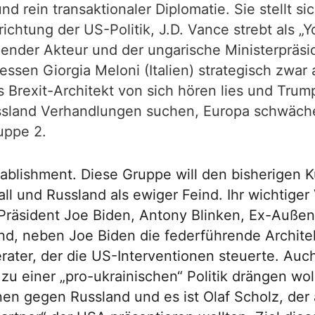
 rein transaktionaler Diplomatie. Sie stellt s
chtung der US-Politik, J.D. Vance strebt als 
ender Akteur und der ungarische Ministerpräside
en Giorgia Meloni (Italien) strategisch zwar a
s Brexit-Architekt von sich hören lies und Trump 
Russland Verhandlungen suchen, Europa schwäch
uppe 2.
ablishment. Diese Gruppe will den bisherigen K
 und Russland als ewiger Feind. Ihr wichtiger V
-Präsident Joe Biden, Antony Blinken, Ex-Außen
nd, neben Joe Biden die federführende Architek
erater, der die US-Interventionen steuerte. Au
u einer „pro-ukrainischen“ Politik drängen woll
en gegen Russland und es ist Olaf Scholz, der 