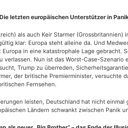
Die letzten europäischen Unterstützer in Pani
h) als auch Keir Starmer (Grossbritannien) in
ltig klar: Europa steht alleine da. Und Medwe
Europa in eine katastrophale Lage gebracht. Se
zu verlassen. Nun ist das Worst-Case-Szenario 
ucht, Trump zu überreden, Sicherheitsgarantien
mer, der britische Premierminister, versuchte d
britischen Fernsehen.
ferungen leisten, Deutschland hat nicht einma
opäischen Ländern schwankt zwischen Panik un
p als neuer „Big Brother“ – das Ende der Illus