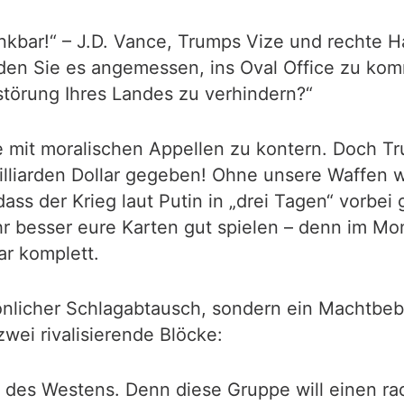
kbar!“ – J.D. Vance, Trumps Vize und rechte Ha
nden Sie es angemessen, ins Oval Office zu ko
störung Ihres Landes zu verhindern?“
e mit moralischen Appellen zu kontern. Doch Tr
liarden Dollar gegeben! Ohne unsere Waffen w
 dass der Krieg laut Putin in „drei Tagen“ vor
ihr besser eure Karten gut spielen – denn im Mo
ar komplett.
sönlicher Schlagabtausch, sondern ein Machtbeb
zwei rivalisierende Blöcke:
“ des Westens. Denn diese Gruppe will einen r