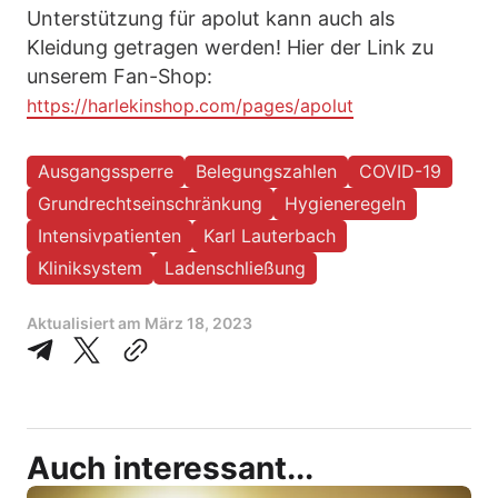
Unterstützung für apolut kann auch als
Kleidung getragen werden! Hier der Link zu
unserem Fan-Shop:
https://harlekinshop.com/pages/apolut
Ausgangssperre
Belegungszahlen
COVID-19
Grundrechtseinschränkung
Hygieneregeln
Intensivpatienten
Karl Lauterbach
Kliniksystem
Ladenschließung
Aktualisiert am
März 18, 2023
Auch interessant...