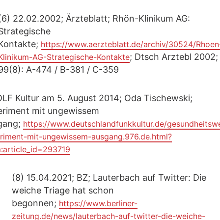
(6) 22.02.2002; Ärzteblatt; Rhön-Klinikum AG:
Strategische
Kontakte;
https://www.aerzteblatt.de/archiv/30524/Rhoen
; Dtsch Arztebl 2002;
Klinikum-AG-Strategische-Kontakte
99(8): A-474 / B-381 / C-359
DLF Kultur am 5. August 2014; Oda Tischewski;
eriment mit ungewissem
gang;
https://www.deutschlandfunkkultur.de/gesundheitsw
riment-mit-ungewissem-ausgang.976.de.html?
:article_id=293719
(8) 15.04.2021; BZ; Lauterbach auf Twitter: Die
weiche Triage hat schon
begonnen;
https://www.berliner-
zeitung.de/news/lauterbach-auf-twitter-die-weiche-