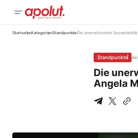
Startseite
Kategorien
Standpunkte
Die unerwünschte Souveränität (
Standpunkte
Ak
Die unerw
Angela 