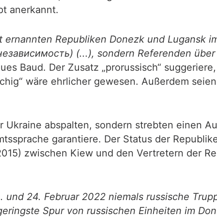
pt anerkannt.
st ernannten Republiken Donezk und Lugansk i
независимость) (...), sondern Referenden über
es Baud. Der Zusatz „prorussisch“ suggeriere, 
sprachig“ wäre ehrlicher gewesen. Außerdem sei
er Ukraine abspalten, sondern strebten einen Au
tssprache garantiere. Der Status der Republi
2015) zwischen Kiew und den Vertretern der R
3. und 24. Februar 2022 niemals russische Tr
eringste Spur von russischen Einheiten im Do