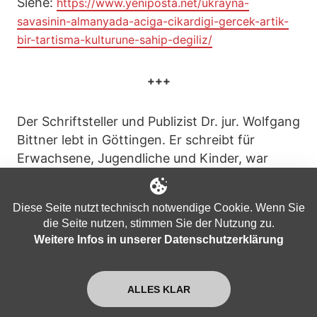
Siehe:
https://www.yeniposta.net/ukrayna-
savasinin-almanyada-aciga-cikardigi-gercek-artik-
bir-tartisma-kulturune-sahip-degiliz/
+++
Der Schriftsteller und Publizist Dr. jur. Wolfgang
Bittner lebt in Göttingen. Er schreibt für
Erwachsene, Jugendliche und Kinder, war
freier Mitarbeiter bei Zeitungen, Zeitschriften,
Hörfunk und Fernsehen und veröffentlichte
Diese Seite nutzt technisch notwendige Cookie. Wenn Sie
bisher etwa 80 Bücher, darunter:
die Seite nutzen, stimmen Sie der Nutzung zu.
Weitere Infos in unserer Datenschutzerklärung
„Die Eroberung Europas durch die USA“,
Westend Verlag, Frankfurt am Main 2015
ALLES KLAR
„Der neue West-Ost-Konflikt“, Verlag zeitgeist,