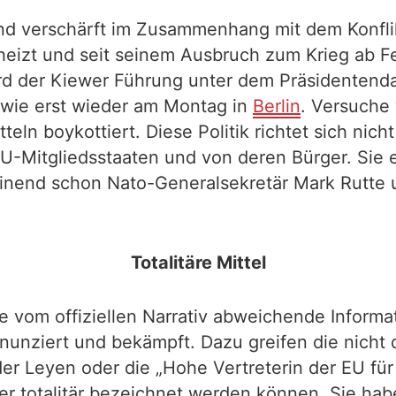
nd verschärft im Zusammenhang mit dem Konfli
heizt und seit seinem Ausbruch zum Krieg ab Fe
rd der Kiewer Führung unter dem Präsidentenda
 wie erst wieder am Montag in
Berlin
. Versuche
eln boykottiert. Diese Politik richtet sich nic
EU-Mitgliedsstaaten und von deren Bürger. Sie
inend schon Nato-Generalsekretär Mark Rutte u
Totalitäre Mittel
e vom offiziellen Narrativ abweichende Inform
enunziert und bekämpft. Dazu greifen die nicht
Leyen oder die „Hohe Vertreterin der EU für A
 oder totalitär bezeichnet werden können. Sie h