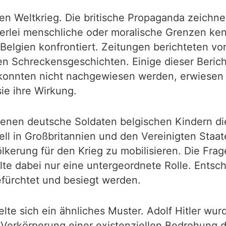
ten Weltkrieg. Die britische Propaganda zeichne
erlei menschliche oder moralische Grenzen kenn
Belgien konfrontiert. Zeitungen berichteten v
n Schreckensgeschichten. Einige dieser Berich
onnten nicht nachgewiesen werden, erwiesen si
ie ihre Wirkung.
enen deutsche Soldaten belgischen Kindern di
ell in Großbritannien und den Vereinigten Staa
kerung für den Krieg zu mobilisieren. Die Frag
lte dabei nur eine untergeordnete Rolle. Entsc
efürchtet und besiegt werden.
lte sich ein ähnliches Muster. Adolf Hitler wur
Verkörperung einer existenziellen Bedrohung da