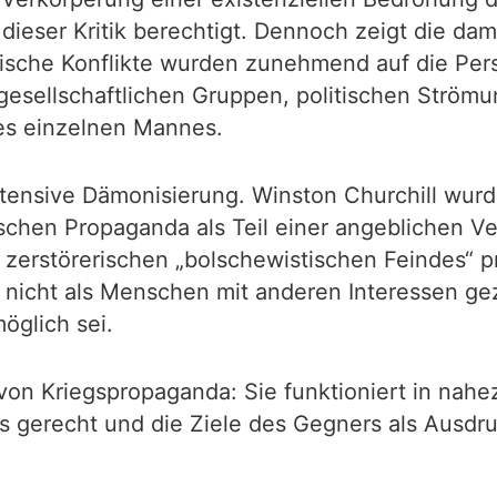
 dieser Kritik berechtigt. Dennoch zeigt die d
ische Konflikte wurden zunehmend auf die Pers
 gesellschaftlichen Gruppen, politischen Ström
nes einzelnen Mannes.
nsive Dämonisierung. Winston Churchill wurde al
stischen Propaganda als Teil einer angeblichen
zerstörerischen „bolschewistischen Feindes“ pr
icht als Menschen mit anderen Interessen ge
glich sei.
 von Kriegspropaganda: Sie funktioniert in nahe
s gerecht und die Ziele des Gegners als Ausdruc