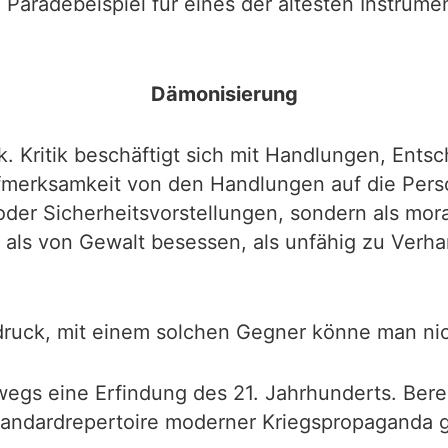
 Paradebeispiel für eines der ältesten Instrum
Dämonisierung
k. Kritik beschäftigt sich mit Handlungen, Ents
merksamkeit von den Handlungen auf die Perso
 oder Sicherheitsvorstellungen, sondern als mor
llt, als von Gewalt besessen, als unfähig zu Ve
druck, mit einem solchen Gegner könne man ni
egs eine Erfindung des 21. Jahrhunderts. Bere
tandardrepertoire moderner Kriegspropaganda 