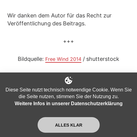
Wir danken dem Autor für das Recht zur
Veröffentlichung des Beitrags.
+++
Bildquelle:
/ shutterstock
Free Wind 2014
+++
Ihnen gefällt unser Programm? Machen wir uns
Diese Seite nutzt technisch notwendige Cookie. Wenn Sie
gemeinsam im Rahmen einer "digitalen
die Seite nutzen, stimmen Sie der Nutzung zu.
finanziellen Selbstverteidigung" unabhängig
Weitere Infos in unserer Datenschutzerklärung
vom Bankensystem und unterstützen Sie uns
bitte mit der:
ALLES KLAR
Spenden-Kryptowährung „Nackte Mark“: