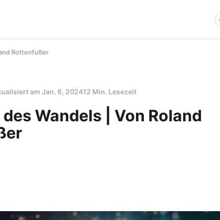
and Rottenfußer
tualisiert am
Jan. 6, 2024
12 Min. Lesezeit
 des Wandels | Von Roland
ßer