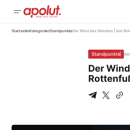
Startseite
Kategorien
Standpunkte
Der Wind des Wandels | Von Rol
Standpunkte
Ak
Der Wind
Rottenfu