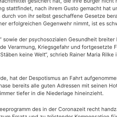
achtmittel gesichert hat, die ihre Bürger nicht
 stattfindet, nach ihrem Gusto gemacht hat un
ns durch von ihr selbst geschaffene Gesetze be
ner erfolgreichen Gegenwehr nimmt, ist es sc
 sowie der psychosozialen Gesundheit breiter 
de Verarmung, Kriegsgefahr und fortgesetzte Fr
Stäben keine Welt“, schrieb Rainer Maria Rilke 
e, hat der Despotismus an Fahrt aufgenommen 
hase bereits alle guten Adressen mit seinen Ho
immer tiefer in die Niederlage hineinzieht.
rneeprogramm des in der Coronazeit recht han
zum Ersatz und zu tröstender Kompensation für