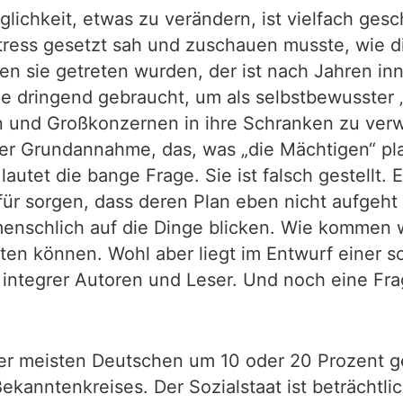
glichkeit, etwas zu verändern, ist vielfach ge
 Stress gesetzt sah und zuschauen musste, wie d
nen sie getreten wurden, der ist nach Jahren i
rde dringend gebraucht, um als selbstbewusster
n und Großkonzernen in ihre Schranken zu verw
er Grundannahme, das, was „die Mächtigen“ pl
lautet die bange Frage. Sie ist falsch gestellt
für sorgen, dass deren Plan eben nicht aufgeht
menschlich auf die Dinge blicken. Wie kommen w
ten können. Wohl aber liegt im Entwurf einer s
ch integrer Autoren und Leser. Und noch eine Fr
der meisten Deutschen um 10 oder 20 Prozent g
res Bekanntenkreises. Der Sozialstaat ist beträ