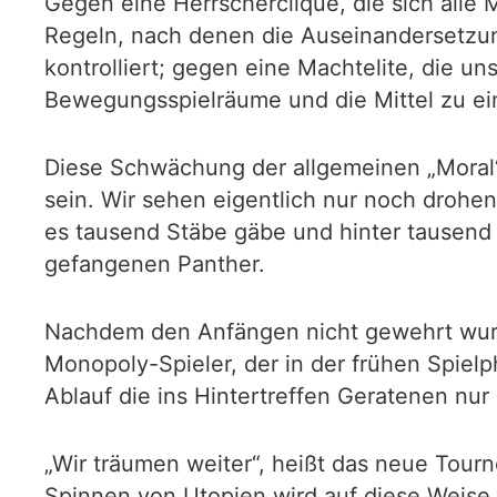
Gegen eine Herrscherclique, die sich alle M
Regeln, nach denen die Auseinandersetzung
kontrolliert; gegen eine Machtelite, die u
Bewegungsspielräume und die Mittel zu ei
Diese Schwächung der allgemeinen „Moral“
sein. Wir sehen eigentlich nur noch drohen
es tausend Stäbe gäbe und hinter tausend 
gefangenen Panther.
Nachdem den Anfängen nicht gewehrt wurd
Monopoly-Spieler, der in der frühen Spielp
Ablauf die ins Hintertreffen Geratenen nur 
„Wir träumen weiter“, heißt das neue Tou
Spinnen von Utopien wird auf diese Weise 