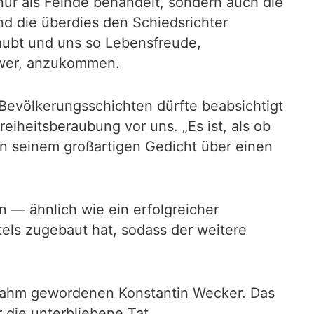
 nur als Feinde behandelt, sondern auch die
d die überdies den Schiedsrichter
raubt und uns so Lebensfreude,
hwer, anzukommen.
Bevölkerungsschichten dürfte beabsichtigt
eiheitsberaubung vor uns. „Es ist, als ob
in seinem großartigen Gedicht über einen
— ähnlich wie ein erfolgreicher
tels zugebaut hat, sodass der weitere
dzahm gewordenen Konstantin Wecker. Das
 die unterbliebene Tat.