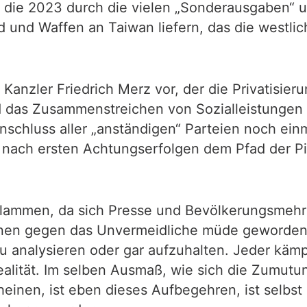
, die 2023 durch die vielen „Sonderausgaben“ 
 und Waffen an Taiwan liefern, das die westli
n Kanzler Friedrich Merz vor, der die Privatisi
 das Zusammenstreichen von Sozialleistungen v
schluss aller „anständigen“ Parteien noch ein
ach ersten Achtungserfolgen dem Pfad der Pira
flammen, da sich Presse und Bevölkerungsmehr
nen gegen das Unvermeidliche müde geworden 
zu analysieren oder gar aufzuhalten. Jeder kämpft
ealität. Im selben Ausmaß, wie sich die Zumut
inen, ist eben dieses Aufbegehren, ist selbst 