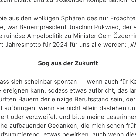
pie aus den wolkigen Sphären des nur Erdachte
te, war Bauernpräsident Joachim Rukwied, der a
 ruinöse Ampelpolitik zu Minister Cem Özdemir
t Jahresmotto für 2024 für uns alle werden: „W
Sog aus der Zukunft
dass sich scheinbar spontan — wenn auch für Ke
e ereignen kann, sodass etwas aufbricht, das l
rften Bauern der einzige Berufsstand sein, der 
ut aufbringen, wenn sie nicht allein dastehen u
iert oder verzweifelt und bitte meine Leserinne
eihe aufbauender Gedanken, die mich schon früh
aufsummierend, etwas bewirken, auch wenn dies