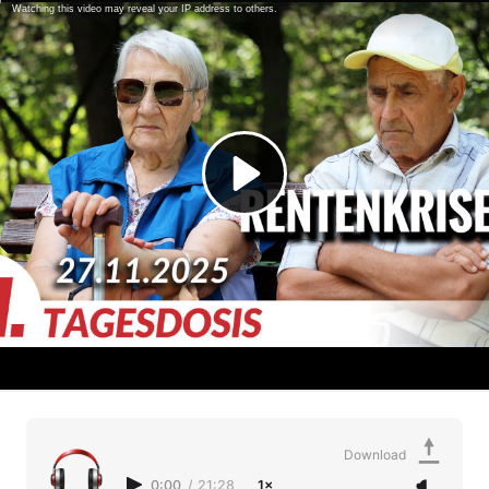
Download
0:00
/
21:28
1×