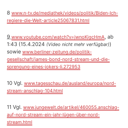
8
www.n-tv.de/mediathek/videos/politik/Biden-Ich-
regiere-die-Welt-article25067831.html
9
, ab
www.youtube.com/watch?v=jwnoKjgcHmA
1:43 (15.4.2024
)
(Video nicht mehr verfügbar)
sowie
www.berliner-zeitung.de/politik-
gesellschaft/james-bond-nord-stream-und-die-
sprengung-eines-jokers-li.272953
10 Vgl.
www.tagesschau.de/ausland/europa/nord-
stream-anschlag-104.html
11 Vgl.
www.jungewelt.de/artikel/460055.anschlag-
auf-nord-stream-ein-jahr-lügen-über-nord-
stream.html