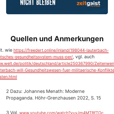
Quellen und Anmerkungen
it. wie
https://freedert.online/inland/198044-lauterbach-
, vgl. auch
tsches-gesundheitssystem-muss-per/
.welt.de/politik/deutschland/article250367990/Zeitenwe
terbach-will-Gesundheitswesen-fuer-militaerische-Konflikt
sten.html
2 Dazu: Johannes Menath: Moderne
Propaganda. Höhr-Grenzhausen 2022, S. 15
3 Vgl.
www.youtube.com/watch?v=yJm4MTBfTOc