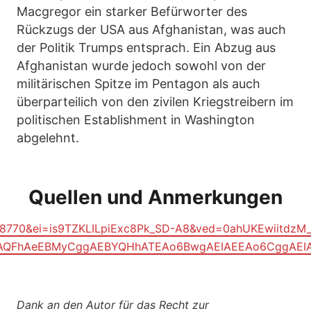
Macgregor ein starker Befürworter des
Rückzugs der USA aus Afghanistan, was auch
der Politik Trumps entsprach. Ein Abzug aus
Afghanistan wurde jedoch sowohl von der
militärischen Spitze im Pentagon als auch
überparteilich von den zivilen Kriegstreibern im
politischen Establishment in Washington
abgelehnt.
Quellen und Anmerkungen
18770&ei=is9TZKLILpiExc8Pk_SD-A8&ved=0ahUKEwiitdzM
IICAAQFhAeEBMyCggAEBYQHhATEAo6BwgAEIAEEAo6Cgg
Dank an den Autor für das Recht zur