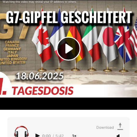
Download
0:00
/
5:42
1×