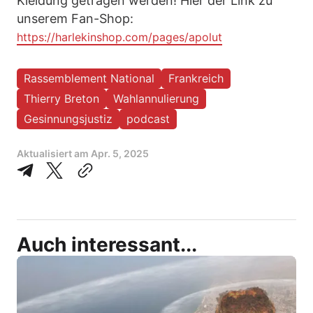
Kleidung getragen werden! Hier der Link zu
unserem Fan-Shop:
https://harlekinshop.com/pages/apolut
Rassemblement National
Frankreich
Thierry Breton
Wahlannulierung
Gesinnungsjustiz
podcast
Aktualisiert am
Apr. 5, 2025
Auch interessant...