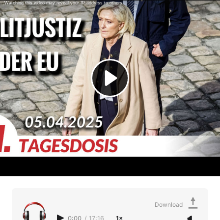
Download
0:00
/
17:16
1×