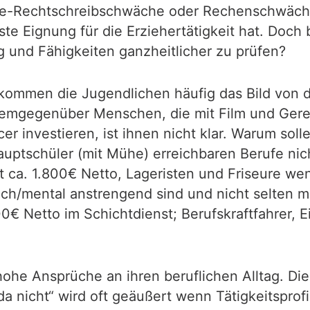
se-Rechtschreibschwäche oder Rechenschwäche
te Eignung für die Erziehertätigkeit hat. Doch
g und Fähigkeiten ganzheitlicher zu prüfen?
ommen die Jugendlichen häufig das Bild von de
 demgegenüber Menschen, die mit Film und Ger
r investieren, ist ihnen nicht klar. Warum soll
uptschüler (mit Mühe) erreichbaren Berufe nic
t ca. 1.800€ Netto, Lageristen und Friseure we
ich/mental anstrengend sind und nicht selten 
00€ Netto im Schichtdienst; Berufskraftfahrer, 
ohe Ansprüche an ihren beruflichen Alltag. Die 
a nicht“ wird oft geäußert wenn Tätigkeitsprofi