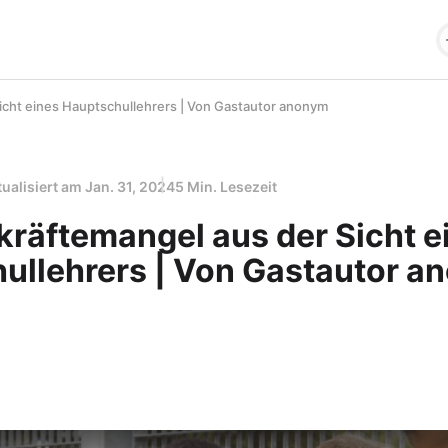
icht eines Hauptschullehrers | Von Gastautor anonym
tualisiert am
Jan. 31, 2024
5 Min. Lesezeit
kräftemangel aus der Sicht e
ullehrers | Von Gastautor a