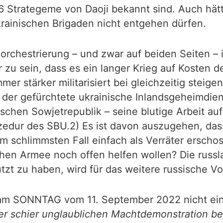
6 Strategeme von Daoji bekannt sind. Auch hätte
ainischen Brigaden nicht entgehen dürfen.
rchestrierung – und zwar auf beiden Seiten – is
 zu sein, dass es ein langer Krieg auf Kosten 
er stärker militarisiert bei gleichzeitig steig
der gefürchtete ukrainische Inlandsgeheimdien
schen Sowjetrepublik – seine blutige Arbeit au
ur des SBU.2) Es ist davon auszugehen, dass a
, im schlimmsten Fall einfach als Verräter ersch
hen Armee noch offen helfen wollen? Die russl
tzt zu haben, wird für das weitere russische 
D am SONNTAG vom 11. September 2022 nicht ei
ner schier unglaublichen Machtdemonstration b