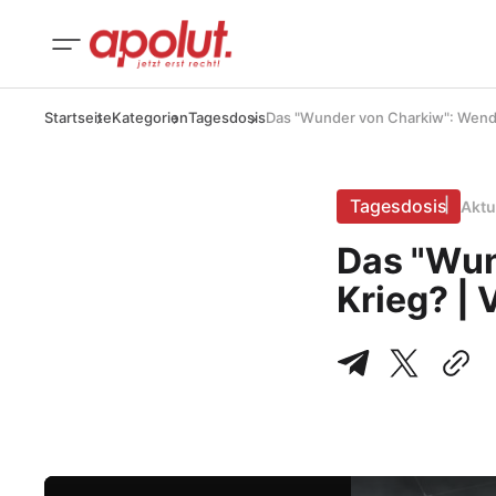
Startseite
Kategorien
Tagesdosis
Das "Wunder von Charkiw": Wende
Tagesdosis
Aktu
Das "Wun
Krieg? |