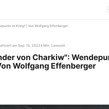
punkt im Krieg? | Von Wolfgang Effenberger
alisiert am
Sep. 15, 2022
4 Min. Lesezeit
der von Charkiw": Wendepu
 Von Wolfgang Effenberger