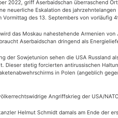
er 2022, griff Aserbaidschan überraschend Orte 
ine neuerliche Eskalation des jahrzehntelangen 
 Vormittag des 13. Septembers von vorläufig 4
, wird das Moskau nahestehende Armenien von 
 braucht Aserbaidschan dringend als Energielief
 der Sowjetunion sehen die USA Russland als Re
lt. Dieser stetig forcierten antirussischen Hal
ketenabwehrschirms in Polen (angeblich gegen 
ölkerrechtswidrige Angriffskrieg der USA/NAT
kanzler Helmut Schmidt damals am Ende der ers