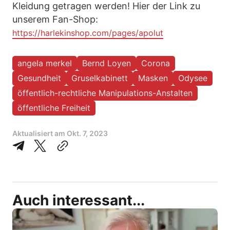
Kleidung getragen werden! Hier der Link zu
unserem Fan-Shop:
https://harlekinshop.com/pages/apolut
angela merkel
Bernd Loyen
Corona
Gesundheit
Gruselkabinett
Masken
Odysee
öffentlich-rechtliche Manipulations-Anstalten
öffentliche Freiheit
Aktualisiert am
Okt. 7, 2023
Auch interessant...