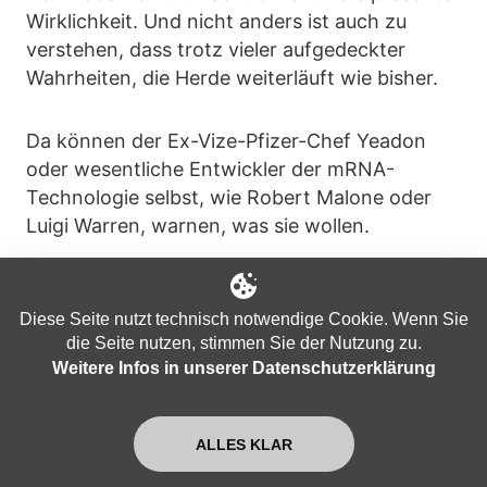
Wirklichkeit. Und nicht anders ist auch zu
verstehen, dass trotz vieler aufgedeckter
Wahrheiten, die Herde weiterläuft wie bisher.
Da können der Ex-Vize-Pfizer-Chef Yeadon
oder wesentliche Entwickler der mRNA-
Technologie selbst, wie Robert Malone oder
Luigi Warren, warnen, was sie wollen.
Da können unzählige Studien zu
abweichenden Ergebnissen kommen und der
Diese Seite nutzt technisch notwendige Cookie. Wenn Sie
Nobelpreisträger und Erfinder des PCR-Tests,
die Seite nutzen, stimmen Sie der Nutzung zu.
Weitere Infos in unserer Datenschutzerklärung
Kary Mullis, bereits vor vielen Jahren seine
Methode relativiert haben.
ALLES KLAR
Es kann die Intensivbettenauslastung als