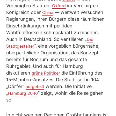
Vereinigten Staaten,
im Vereinigten
Oxford
Königreich oder
— weltweit versuchen
China
Regierungen, ihren Bürgern diese räumlichen
Einschränkungen mit perfiden
Wohlfühlfloskeln schmackhaft zu machen.
Auch in Deutschland. So ventilieren „
Die
“, eine vorgeblich bürgernahe,
Stadtgestalter
überparteiliche Organisation, das Konzept
bereits für Bochum und das gesamte
Ruhrgebiet. Und auch für Hamburg
diskutieren
die Einführung des
grüne Politiker
15-Minuten-Ansatzes. Die Stadt soll in 104
„Dörfer“
werden. Die Initiative
aufgeteilt
„
“ zeigt, wohin die Reise gehen
Hamburg 2040
soll.
In nicht wenigen Regionen Großbritanniens ist