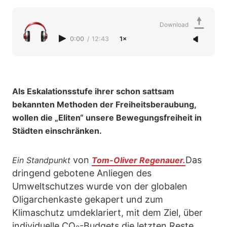
Download
0:00
/
12:43
1×
Als Eskalationsstufe ihrer schon sattsam
bekannten Methoden der Freiheitsberaubung,
wollen die „Eliten“ unsere Bewegungsfreiheit in
Städten einschränken.
von
Das
Ein Standpunkt
Tom-Oliver Regenauer.
dringend gebotene Anliegen des
Umweltschutzes wurde von der globalen
Oligarchenkaste gekapert und zum
Klimaschutz umdeklariert, mit dem Ziel, über
individuelle CO
-Budgets die letzten Reste