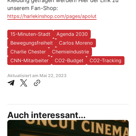
Kleidung getragen werden! Hier der Link zu
unserem Fan-Shop:
https://harlekinshop.com/pages/apolut
15-Minuten-Stadt
Agenda 2030
Bewegungsfreiheit
Carlos Moreno
Charlie Chester
Chemieindustrie
CNN-Mitarbeiter
CO2-Budget
CO2-Tracking
Aktualisiert am
Mai 22, 2023
Auch interessant...