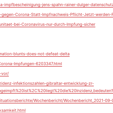
na-impfbescheinigung-jens-spahn-rainer-dulger-datenschu
f-gegen-Corona-Statt-Impfnachweis-Pflicht-Jetzt-werden-R
nitaet-bei-Coronavirus-nur-durch-Impfung-sicher
nation-blunts-does-not-defeat-delta
i-Corona-Impfungen-6203347.html
-vor/
denz-infektionszahlen-gibraltar-entwicklung-zr-
hgeimpft%20ist%2C%20liegt%20die%20Inzidenz,bedeute
Situationsberichte/Wochenbericht/Wochenbericht_2021-09-0
ksamkeit.html