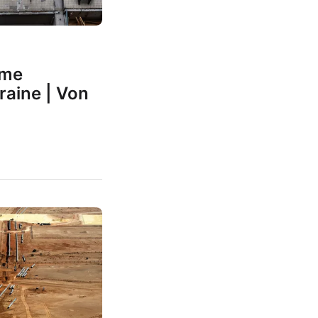
ame
raine | Von