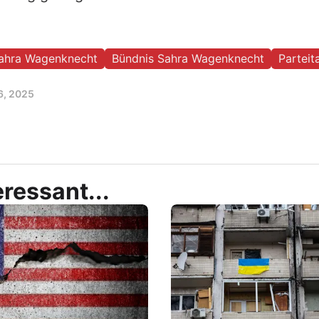
ahra Wagenknecht
Bündnis Sahra Wagenknecht
Parteit
6, 2025
ressant...