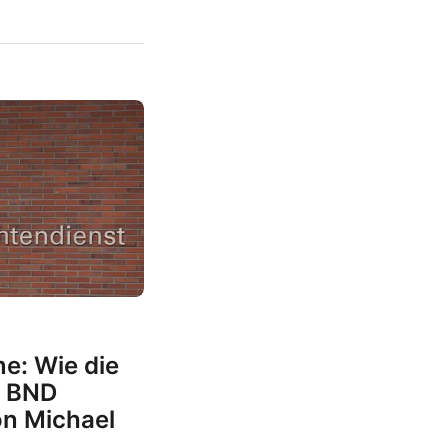
me: Wie die
n BND
on Michael