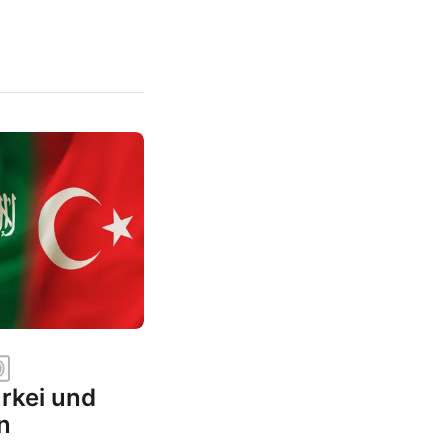
rkei und
n