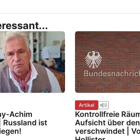
ressant...
Artikel
Kay-Achim
Kontrollfreie Räu
 Russland ist
Aufsicht über de
iegen!
verschwindet | V
Hollister