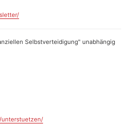
letter/
nziellen Selbstverteidigung" unabhängig
t/unterstuetzen/