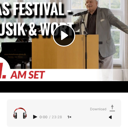
Download
0:00
/
23:28
1×