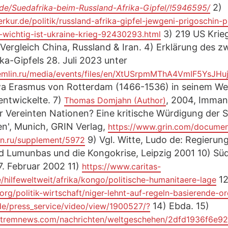
2)
z.de/Suedafrika-beim-Russland-Afrika-Gipfel/!5946595/
rkur.de/politik/russland-afrika-gipfel-jewgeni-prigoschin-p
3) 219 US Krieg
wichtig-ist-ukraine-krieg-92430293.html
ergleich China, Russland & Iran. 4) Erklärung des z
ka-Gipfels 28. Juli 2023 unter
kremlin.ru/media/events/files/en/XtUSrpmMThA4VmIF5YsJH
twa Erasmus von Rotterdam (1466-1536) in seinem We
 entwickelte. 7)
, 2004, Imman
Thomas Domjahn (Author)
 Vereinten Nationen? Eine kritische Würdigung der S
n', Munich, GRIN Verlag,
https://www.grin.com/docume
9) Vgl. Witte, Ludo de: Regierun
lin.ru/supplement/5972
d Lumunbas und die Kongokrise, Leipzig 2001 10) Sü
7. Februar 2002 11)
https://www.caritas-
12
e/hilfeweltweit/afrika/kongo/politische-humanitaere-lage
.org/politik-wirtschaft/niger-lehnt-auf-regeln-basierende-
14) Ebda. 15)
/de/press_service/video/view/1900527/?
xtremnews.com/nachrichten/weltgeschehen/2dfd1936f6e92