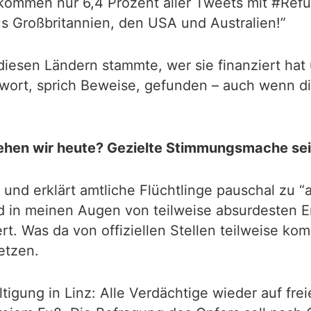
 kommen nur 6,4 Prozent aller Tweets mit #R
us Großbritannien, den USA und Australien!”
esen Ländern stammte, wer sie finanziert hat 
twort, sprich Beweise, gefunden – auch wenn d
ehen wir heute? Gezielte Stimmungsmache sei
 und erklärt amtliche Flüchtlinge pauschal zu
rd in meinen Augen von teilweise absurdesten
. Was da von offiziellen Stellen teilweise komm
etzen.
igung in Linz: Alle Verdächtige wieder auf fre