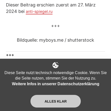
Dieser Beitrag erschien zuerst am 27. März
2024 bei
anti-spiegel.ru
+++
Bildquelle: myboys.me / shutterstock
+++
Ihnen gefällt unser Programm? Machen wir uns
gemeinsam im Rahmen einer "digitalen
Diese Seite nutzt technisch notwendige Cookie. Wenn Sie
finanziellen Selbstverteidigung" unabhängig
die Seite nutzen, stimmen Sie der Nutzung zu.
vom Bankensystem und unterstützen Sie uns
Weitere Infos in unserer Datenschutzerklärung
bitte mit der:
Spenden-Kryptowährung „Nackte Mark“:
ALLES KLAR
https://apolut.net/unterstuetzen/#nacktemark